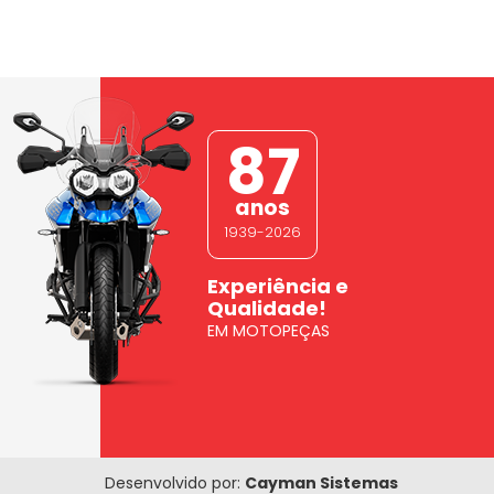
87
anos
1939-2026
Experiência e
Qualidade!
EM MOTOPEÇAS
Desenvolvido por:
Cayman Sistemas