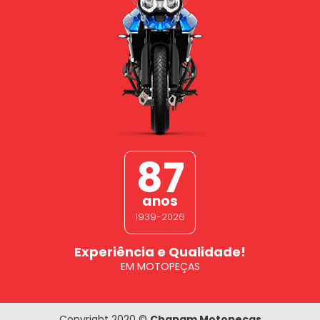
87
anos
1939-2026
Experiência e Qualidade!
EM MOTOPEÇAS
Copyright 2020 ©
Chapam Motopeças